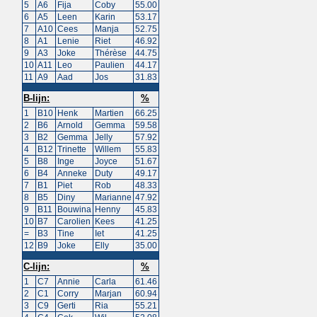
5
A6
Fija
Coby
55.00
6
A5
Leen
Karin
53.17
7
A10
Cees
Manja
52.75
8
A1
Lenie
Riet
46.92
9
A3
Joke
Thérèse
44.75
10
A11
Leo
Paulien
44.17
11
A9
Aad
Jos
31.83
B-lijn:
%
1
B10
Henk
Martien
66.25
2
B6
Arnold
Gemma
59.58
3
B2
Gemma
Jelly
57.92
4
B12
Trinette
Willem
55.83
5
B8
Inge
Joyce
51.67
6
B4
Anneke
Duty
49.17
7
B1
Piet
Rob
48.33
8
B5
Diny
Marianne
47.92
9
B11
Bouwina
Henny
45.83
10
B7
Carolien
Kees
41.25
=
B3
Tine
Iet
41.25
12
B9
Joke
Elly
35.00
C-lijn:
%
1
C7
Annie
Carla
61.46
2
C1
Corry
Marjan
60.94
3
C9
Gerti
Ria
55.21