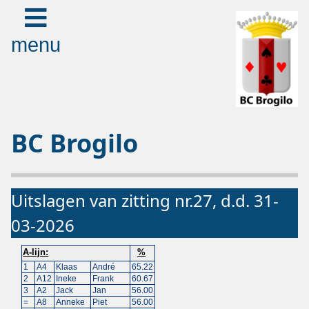
menu
BC Brogilo
Uitslagen van zitting nr.27, d.d. 31-
03-2026
A-lijn:
%
1
A4
Klaas
André
65.22
2
A12
Ineke
Frank
60.67
3
A2
Jack
Jan
56.00
=
A8
Anneke
Piet
56.00