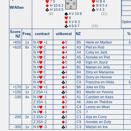
7 3
H B 4
H 10 6 2
B 9 5 4
W/Allen
H 10 6 5
V 4 3
(6)
A V 10 8
(11)
6
A V 8 3
Optim
A 9 8 7
(16)
Score
Freq
contract
uitkomst
NZ
%
NZ
+650
1x
N 4
+1
5
B5
Henk en Martien
1
+620
8x
N 4
C
4
A3
Piet en Rob
N 4
C
4
A4
Coby en Jack
N 4
C
4
A5
Anneke en Piet
N 4
C
5
A9
Inge en Joyce
N 4
C
4
B1
Marian en Jelly
N 4
C
4
B4
Diny en Marianne
N 4
C
4
B9
Dorry en Hennie
N 4
C
3
C6
Francina en Hilda
1
+170
1x
N 2
+2
4
B6
Joke en Elly
+150
1x
Z 2SA +1
5
B3
Martin en Yvonne
-100
4x
N 4
-1
5
A1
Carolien en Kees
Z 3SA -1
2
A6
Joke en Thérèse
N 4
-1
5
C4
Lenny en Woet
N 4
-1
4
C5
?
-200
2x
Z 3SA -2
5
C1
Arja en Corry
Z 3SA -2
2
C9
Anneke en Duty
-300
1x
N 6
-3
3
C3
Marjan en Ina