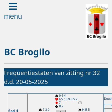
menu
BC Brogilo
Frequentiestaten van zitting nr 32
d.d. 20-05-2025
9 6 4
Doubl
A V 10 9 8 5 2
7
(7)
B 2
7 3 2
H B 5
Spel 4