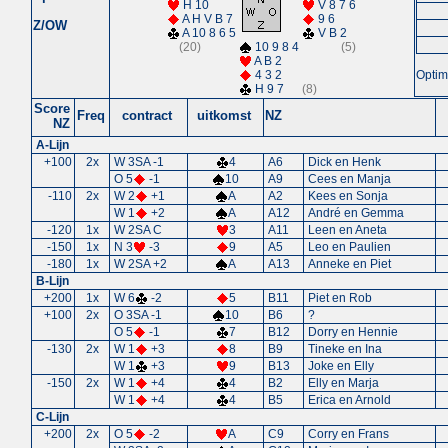
H 10
V 8 7 6
A H V B 7
9 6
Z/OW
A 10 8 6 5
V B 2
(20)
10 9 8 4
(5)
A B 2
4 3 2
Optim
H 9 7
(8)
Score
Freq
contract
uitkomst
NZ
NZ
A-Lijn
+100
2x
W 3SA -1
4
A6
Dick en Henk
O 5
-1
10
A9
Cees en Manja
-110
2x
W 2
+1
A
A2
Kees en Sonja
W 1
+2
A
A12
André en Gemma
-120
1x
W 2SA C
3
A11
Leen en Aneta
-150
1x
N 3
-3
9
A5
Leo en Paulien
-180
1x
W 2SA +2
A
A13
Anneke en Piet
B-Lijn
+200
1x
W 6
-2
5
B11
Piet en Rob
+100
2x
O 3SA -1
10
B6
?
O 5
-1
7
B12
Dorry en Hennie
-130
2x
W 1
+3
8
B9
Tineke en Ina
W 1
+3
9
B13
Joke en Elly
-150
2x
W 1
+4
4
B2
Elly en Marja
W 1
+4
4
B5
Erica en Arnold
C-Lijn
+200
2x
O 5
-2
A
C9
Corry en Frans