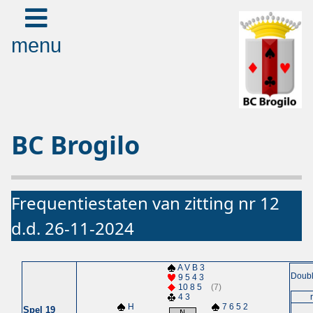
menu
BC Brogilo
Frequentiestaten van zitting nr 12
d.d. 26-11-2024
A V B 3
Doubl
9 5 4 3
10 8 5
(7)
4 3
H
7 6 5 2
Spel 19