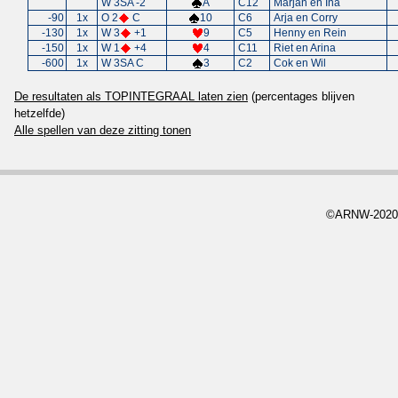
W 3SA -2
A
C12
Marjan en Ina
-90
1x
O 2
C
10
C6
Arja en Corry
-130
1x
W 3
+1
9
C5
Henny en Rein
-150
1x
W 1
+4
4
C11
Riet en Arina
-600
1x
W 3SA C
3
C2
Cok en Wil
De resultaten als TOPINTEGRAAL laten zien
(percentages blijven
hetzelfde)
Alle spellen van deze zitting tonen
©ARNW-2020