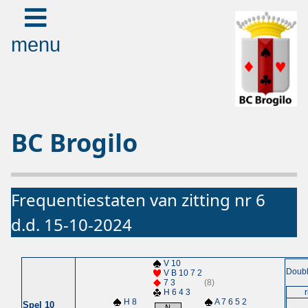
menu
BC Brogilo
Frequentiestaten van zitting nr 6
d.d. 15-10-2024
V 10
Doubl
V B 10 7 2
7 3
(8)
H 6 4 3
r
H 8
A 7 6 5 2
Spel 10